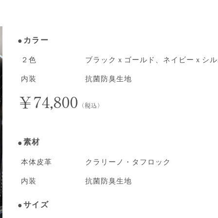
カラー
２色
ブラックｘゴールド、ネイビーｘシル
内装
抗菌防臭生地
￥74,800
（税込）
素材
本体皮革
クラリーノ・タフロック
内装
抗菌防臭生地
サイズ